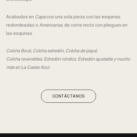
Acabados en
Capa
con una sola pieza con las esquinas
redondeadas o
Americanas
, de corte recto con pliegues en
las esquinas.
Colcha Bouti, Colcha edredón, Colcha de piqué,
Colcha reversibles, Edredón nórdico, Edredón ajustable y mucho
más en La Casita Azul.
CONTÁCTANOS